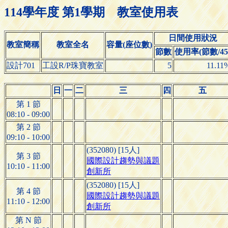
114學年度 第1學期 教室使用表
日間使用狀況
教室簡稱
教室全名
容量(座位數)
節數
使用率(節數/45
設計701
工設R/P珠寶教室
5
11.11
日
一
二
三
四
五
第 1 節
08:10 - 09:00
第 2 節
09:10 - 10:00
(352080) [15人]
第 3 節
國際設計趨勢與議題
10:10 - 11:00
創新所
(352080) [15人]
第 4 節
國際設計趨勢與議題
11:10 - 12:00
創新所
第 N 節