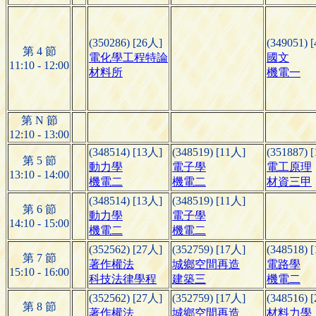
(350286) [26人]
(349051) 
第 4 節
電化學工程特論
國文
11:10 - 12:00
材料所
機電一
第 N 節
12:10 - 13:00
(348514) [13人]
(348519) [11人]
(351887) 
第 5 節
動力學
電子學
電工原理
13:10 - 14:00
機電二
機電二
材資三甲
(348514) [13人]
(348519) [11人]
第 6 節
動力學
電子學
14:10 - 15:00
機電二
機電二
(352562) [27人]
(352759) [17人]
(348518) 
第 7 節
著作權法
城鄉空間再造
電路學
15:10 - 16:00
科技法律學程
建築三
機電二
(352562) [27人]
(352759) [17人]
(348516) 
第 8 節
著作權法
城鄉空間再造
材料力學