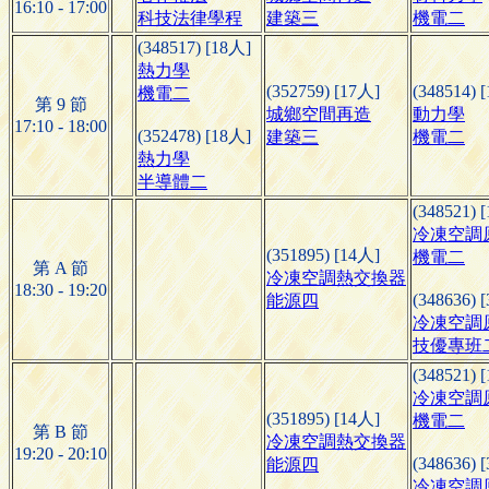
16:10 - 17:00
科技法律學程
建築三
機電二
(348517) [18人]
熱力學
(352759) [17人]
(348514) 
機電二
第 9 節
城鄉空間再造
動力學
17:10 - 18:00
(352478) [18人]
建築三
機電二
熱力學
半導體二
(348521) 
冷凍空調
(351895) [14人]
機電二
第 A 節
冷凍空調熱交換器
18:30 - 19:20
(348636) 
能源四
冷凍空調
技優專班
(348521) 
冷凍空調
(351895) [14人]
機電二
第 B 節
冷凍空調熱交換器
19:20 - 20:10
(348636) 
能源四
冷凍空調