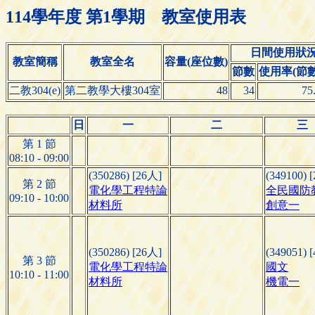
114學年度 第1學期 教室使用表
日間使用狀
教室簡稱
教室全名
容量(座位數)
節數
使用率(節數/
二教304(e)
第二教學大樓304室
48
34
75
日
一
二
三
第 1 節
08:10 - 09:00
(350286) [26人]
(349100) 
第 2 節
電化學工程特論
全民國防
09:10 - 10:00
材料所
創意一
(350286) [26人]
(349051) 
第 3 節
電化學工程特論
國文
10:10 - 11:00
材料所
機電一