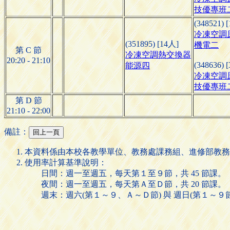
技優專班
(348521) 
冷凍空調
(351895) [14人]
機電二
第 C 節
冷凍空調熱交換器
20:20 - 21:10
(348636) 
能源四
冷凍空調
技優專班
第 D 節
21:10 - 22:00
備註：
本資料係由本校各教學單位、教務處課務組、進修部教務
使用率計算基準說明：
日間：週一至週五，每天第１至９節，共 45 節課。
夜間：週一至週五，每天第Ａ至Ｄ節，共 20 節課。
週末：週六(第１～９、Ａ～Ｄ節) 與 週日(第１～９節)