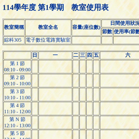
114學年度 第1學期 教室使用表
日間使用狀
教室簡稱
教室全名
容量(座位數)
節數
使用率(節數/
綜科305
電子數位電路實驗室
日
一
二
三
四
五
六
第 1 節
08:10 - 09:00
第 2 節
09:10 - 10:00
第 3 節
10:10 - 11:00
第 4 節
11:10 - 12:00
第 N 節
12:10 - 13:00
第 5 節