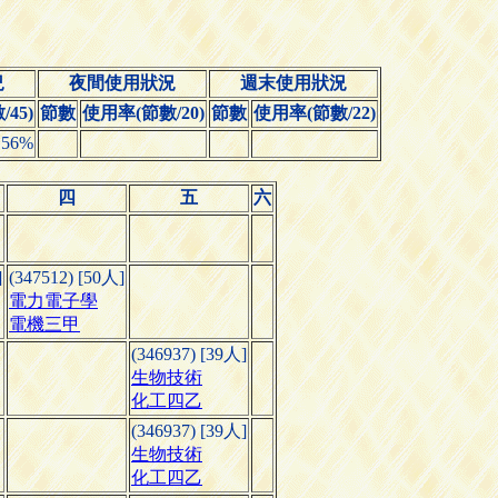
況
夜間使用狀況
週末使用狀況
45)
節數
使用率(節數/20)
節數
使用率(節數/22)
.56%
四
五
六
]
(347512) [50人]
電力電子學
電機三甲
(346937) [39人]
生物技術
化工四乙
(346937) [39人]
生物技術
化工四乙