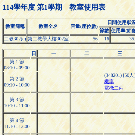
114學年度 第1學期 教室使用表
日間使用狀
教室簡稱
教室全名
容量(座位數)
節數
使用率(節數/
二教302(e)
第二教學大樓302室
56
16
35
日
一
二
三
第 1 節
08:10 - 09:00
(348201) [50人
第 2 節
機率
09:10 - 10:00
電機二丙
第 3 節
10:10 - 11:00
第 4 節
11:10 - 12:00