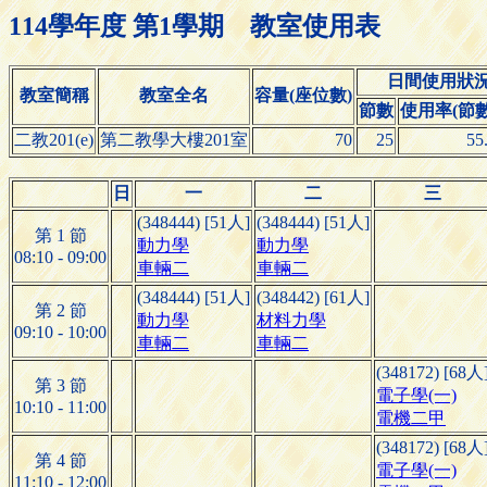
114學年度 第1學期 教室使用表
日間使用狀
教室簡稱
教室全名
容量(座位數)
節數
使用率(節數/
二教201(e)
第二教學大樓201室
70
25
55
日
一
二
三
(348444) [51人]
(348444) [51人]
第 1 節
動力學
動力學
08:10 - 09:00
車輛二
車輛二
(348444) [51人]
(348442) [61人]
第 2 節
動力學
材料力學
09:10 - 10:00
車輛二
車輛二
(348172) [68人
第 3 節
電子學(一)
10:10 - 11:00
電機二甲
(348172) [68人
第 4 節
電子學(一)
11:10 - 12:00