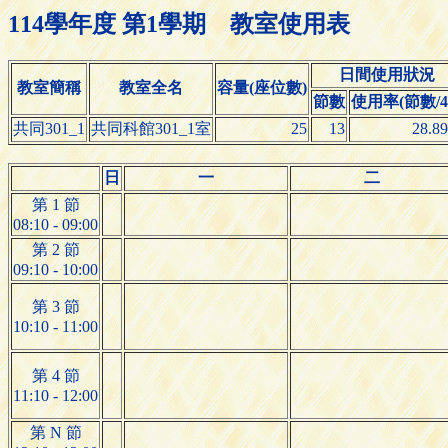
114學年度 第1學期 教室使用表
日間使用狀況
教室簡稱
教室全名
容量(座位數)
節數
使用率(節數/4
共同301_1
共同科館301_1室
25
13
28.8
日
一
二
第 1 節
08:10 - 09:00
第 2 節
09:10 - 10:00
第 3 節
10:10 - 11:00
第 4 節
11:10 - 12:00
第 N 節