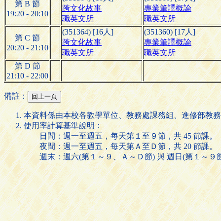
第 B 節
跨文化故事
專業筆譯概論
19:20 - 20:10
職英文所
職英文所
(351364) [16人]
(351360) [17人]
第 C 節
跨文化故事
專業筆譯概論
20:20 - 21:10
職英文所
職英文所
第 D 節
21:10 - 22:00
備註：
本資料係由本校各教學單位、教務處課務組、進修部教務
使用率計算基準說明：
日間：週一至週五，每天第１至９節，共 45 節課。
夜間：週一至週五，每天第Ａ至Ｄ節，共 20 節課。
週末：週六(第１～９、Ａ～Ｄ節) 與 週日(第１～９節)