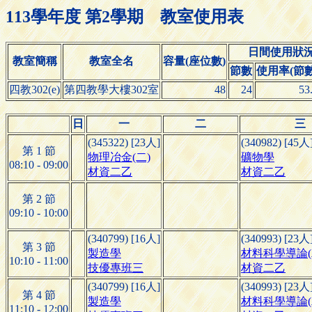
113學年度 第2學期 教室使用表
日間使用狀
教室簡稱
教室全名
容量(座位數)
節數
使用率(節數/
四教302(e)
第四教學大樓302室
48
24
53
日
一
二
三
(345322) [23人]
(340982) [45人
第 1 節
物理冶金(二)
礦物學
08:10 - 09:00
材資二乙
材資二乙
第 2 節
09:10 - 10:00
(340799) [16人]
(340993) [23人
第 3 節
製造學
材料科學導論(
10:10 - 11:00
技優專班三
材資二乙
(340799) [16人]
(340993) [23人
第 4 節
製造學
材料科學導論(
11:10 - 12:00