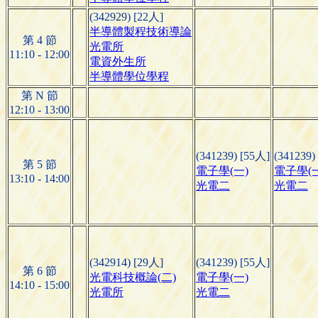
(342929) [22人]
半導體製程技術導論
第 4 節
光電所
11:10 - 12:00
電資外生所
半導體學位學程
第 N 節
12:10 - 13:00
(341239) [55人]
(341239)
第 5 節
電子學(一)
電子學(一
13:10 - 14:00
光電二
光電二
(342914) [29人]
(341239) [55人]
第 6 節
光電科技概論(二)
電子學(一)
14:10 - 15:00
光電所
光電二