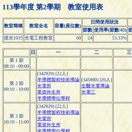
113學年度 第2學期 教室使用表
日間使用狀況
教室簡稱
教室全名
容量(座位數)
節數
使用率(節數/45)
億光1035
光電工程教室
60
24
53.33%
日
一
二
三
第 1 節
08:10 - 09:00
(342929) [22人]
半導體製程技術導論
(345890) [26人]
第 2 節
光電所
生醫光電導論
09:10 - 10:00
電資外生所
光電三
半導體學位學程
(342929) [22人]
半導體製程技術導論
第 3 節
光電所
10:10 - 11:00
電資外生所
半導體學位學程