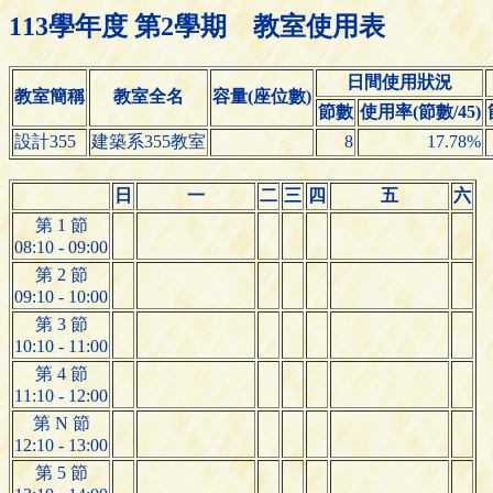
113學年度 第2學期 教室使用表
日間使用狀況
教室簡稱
教室全名
容量(座位數)
節數
使用率(節數/45)
設計355
建築系355教室
8
17.78%
日
一
二
三
四
五
六
第 1 節
08:10 - 09:00
第 2 節
09:10 - 10:00
第 3 節
10:10 - 11:00
第 4 節
11:10 - 12:00
第 N 節
12:10 - 13:00
第 5 節