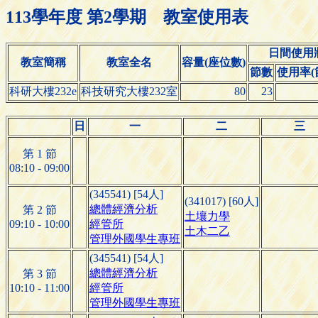
113學年度 第2學期 教室使用表
日間使用
教室簡稱
教室全名
容量(座位數)
節數
使用率(節
科研大樓232e
科技研究大樓232室
80
23
日
一
二
三
第 1 節
08:10 - 09:00
(345541) [54人]
(341017) [60人]
總體經濟分析
第 2 節
土壤力學
09:10 - 10:00
經管所
土木二乙
管理外國學生專班
(345541) [54人]
總體經濟分析
第 3 節
10:10 - 11:00
經管所
管理外國學生專班