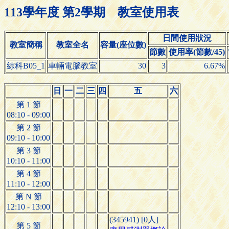
113學年度 第2學期 教室使用表
日間使用狀況
教室簡稱
教室全名
容量(座位數)
節數
使用率(節數/45)
綜科B05_1
車輛電腦教室
30
3
6.67%
日
一
二
三
四
五
六
第 1 節
08:10 - 09:00
第 2 節
09:10 - 10:00
第 3 節
10:10 - 11:00
第 4 節
11:10 - 12:00
第 N 節
12:10 - 13:00
(345941) [0人]
第 5 節