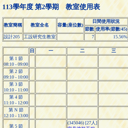
113學年度 第2學期 教室使用表
日間使用狀況
教室簡稱
教室全名
容量(座位數)
節數
使用率(節數/45)
設計205
工設研究生教室
7
15.56%
日
一
二
三
第 1 節
08:10 - 09:00
第 2 節
09:10 - 10:00
第 3 節
10:10 - 11:00
第 4 節
11:10 - 12:00
第 N 節
12:10 - 13:00
(345046) [27人]
第 5 節