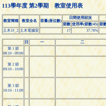
113學年度 第2學期 教室使用表
日間使用狀況
教室簡稱
教室全名
容量(座位數)
節數
使用率(節數/45)
節
土木1F_2
土木電腦室
17
37.78%
日
一
二
第 1 節
08:10 - 09:00
第 2 節
09:10 - 10:00
第 3 節
10:10 - 11:00