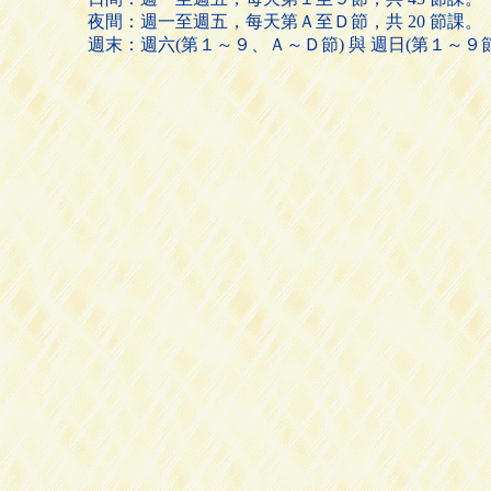
夜間：週一至週五，每天第Ａ至Ｄ節，共 20 節課。
週末：週六(第１～９、Ａ～Ｄ節) 與 週日(第１～９節)