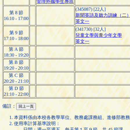
管理外國學生專班
(345087) [22人]
第 8 節
新聞英語及聽力訓練（二
16:10 - 17:00
英文一
(341730) [32人]
第 9 節
兒童文學與青少年文學
17:10 - 18:00
英文一
第 A 節
18:30 - 19:20
第 B 節
19:20 - 20:10
第 C 節
20:20 - 21:10
第 D 節
21:10 - 22:00
備註：
本資料係由本校各教學單位、教務處課務組、進修部教務
使用率計算基準說明：
日間：週一至週五，每天第１至９節，共 45 節課。