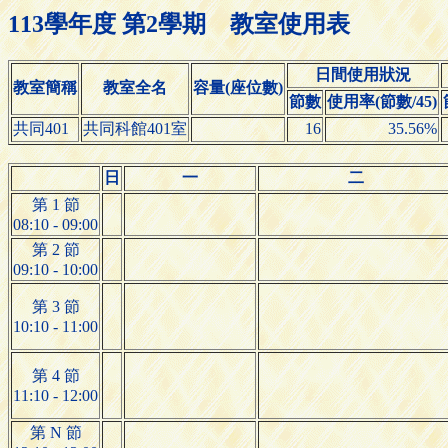
113學年度 第2學期 教室使用表
日間使用狀況
教室簡稱
教室全名
容量(座位數)
節數
使用率(節數/45)
共同401
共同科館401室
16
35.56%
日
一
二
第 1 節
08:10 - 09:00
第 2 節
09:10 - 10:00
第 3 節
10:10 - 11:00
第 4 節
11:10 - 12:00
第 N 節