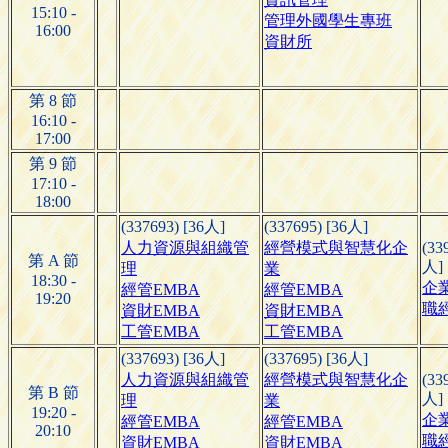
15:10 -
管理外國學生專班
16:00
資財所
第 8 節
16:10 -
17:00
第 9 節
17:10 -
18:00
(337693) [36人]
(337695) [36人]
人力資源與組織管
經營模式與智慧化企
(33
第 A 節
人]
理
業
18:30 -
企
經管EMBA
經管EMBA
19:20
職
資財EMBA
資財EMBA
工管EMBA
工管EMBA
(337693) [36人]
(337695) [36人]
人力資源與組織管
經營模式與智慧化企
(33
第 B 節
人]
理
業
19:20 -
企
經管EMBA
經管EMBA
20:10
職
資財EMBA
資財EMBA