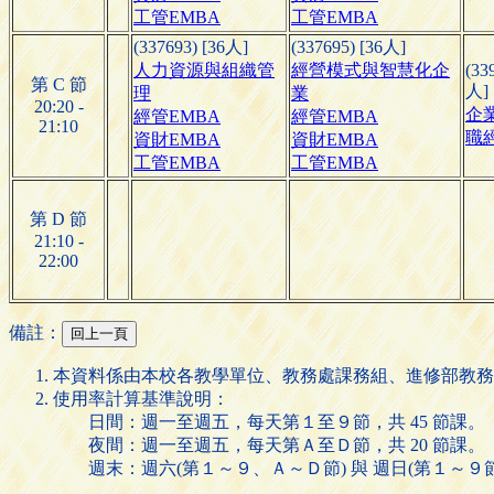
工管EMBA
工管EMBA
(337693) [36人]
(337695) [36人]
人力資源與組織管
經營模式與智慧化企
(33
第 C 節
人]
理
業
20:20 -
企
經管EMBA
經管EMBA
21:10
職
資財EMBA
資財EMBA
工管EMBA
工管EMBA
第 D 節
21:10 -
22:00
備註：
本資料係由本校各教學單位、教務處課務組、進修部教務
使用率計算基準說明：
日間：週一至週五，每天第１至９節，共 45 節課。
夜間：週一至週五，每天第Ａ至Ｄ節，共 20 節課。
週末：週六(第１～９、Ａ～Ｄ節) 與 週日(第１～９節)