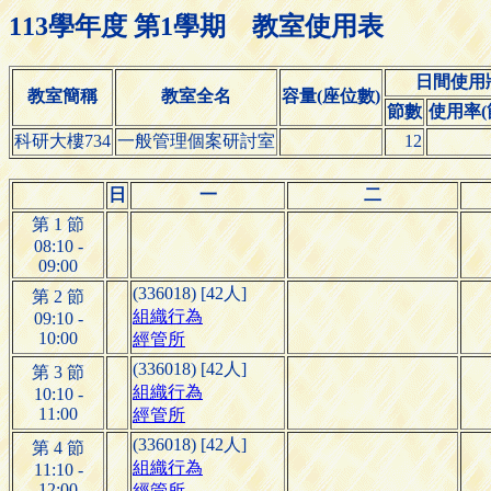
113學年度 第1學期 教室使用表
日間使用
教室簡稱
教室全名
容量(座位數)
節數
使用率(節
科研大樓734
一般管理個案研討室
12
日
一
二
第 1 節
08:10 -
09:00
(336018) [42人]
第 2 節
組織行為
09:10 -
10:00
經管所
(336018) [42人]
第 3 節
組織行為
10:10 -
11:00
經管所
(336018) [42人]
第 4 節
組織行為
11:10 -
12:00
經管所