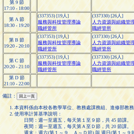
第 9 節
17:10 - 18:00
(337353) [19人]
(337330) [26人]
第 A 節
服務與科技管理導論
人力資源與組織管
18:30 - 19:20
職經管所
職經管所
(337353) [19人]
(337330) [26人]
第 B 節
服務與科技管理導論
人力資源與組織管
19:20 - 20:10
職經管所
職經管所
(337353) [19人]
(337330) [26人]
第 C 節
服務與科技管理導論
人力資源與組織管
20:20 - 21:10
職經管所
職經管所
第 D 節
21:10 - 22:00
備註：
本資料係由本校各教學單位、教務處課務組、進修部教務
使用率計算基準說明：
日間：週一至週五，每天第１至９節，共 45 節課。
夜間：週一至週五，每天第Ａ至Ｄ節，共 20 節課。
週末：週六(第１～９、Ａ～Ｄ節) 與 週日(第１～９節)