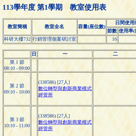
113學年度 第1學期 教室使用表
日間使用
教室簡稱
教室全名
容量(座位數)
節數
使用率(節
科研大樓732
行銷管理個案研討室
16
日
一
二
第 1 節
08:10 - 09:00
(338586) [27人]
第 2 節
數位轉型與創新商業模式
09:10 - 10:00
經管所
(338586) [27人]
第 3 節
數位轉型與創新商業模式
10:10 - 11:00
經管所