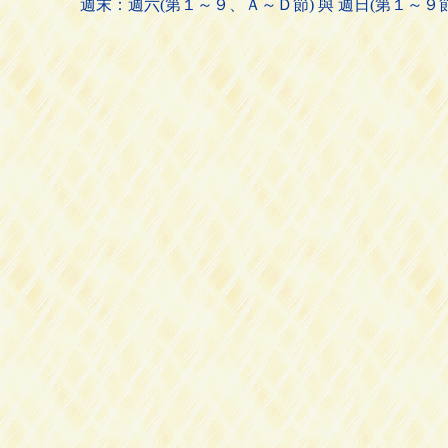
週末：週六(第１～９、Ａ～Ｄ節) 與 週日(第１～９節)