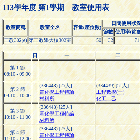
113學年度 第1學期 教室使用表
日間使用狀
教室簡稱
教室全名
容量(座位數)
節數
使用率(節數/
三教302(e)
第三教學大樓302室
50
32
71
日
一
二
第 1 節
08:10 - 09:00
(336448) [25人]
(334439) [51人]
第 2 節
電化學工程特論
工程數學(一)
09:10 - 10:00
材料所
化工二乙
(336448) [25人]
第 3 節
電化學工程特論
10:10 - 11:00
材料所
(336448) [25人]
第 4 節
電化學工程特論
11:10 - 12:00