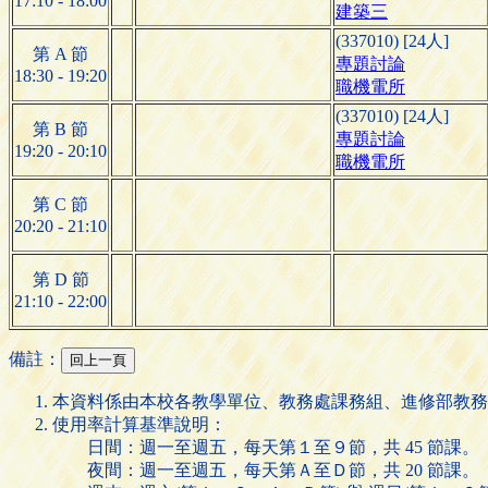
17:10 - 18:00
建築三
(337010) [24人]
第 A 節
專題討論
18:30 - 19:20
職機電所
(337010) [24人]
第 B 節
專題討論
19:20 - 20:10
職機電所
第 C 節
20:20 - 21:10
第 D 節
21:10 - 22:00
備註：
本資料係由本校各教學單位、教務處課務組、進修部教務
使用率計算基準說明：
日間：週一至週五，每天第１至９節，共 45 節課。
夜間：週一至週五，每天第Ａ至Ｄ節，共 20 節課。