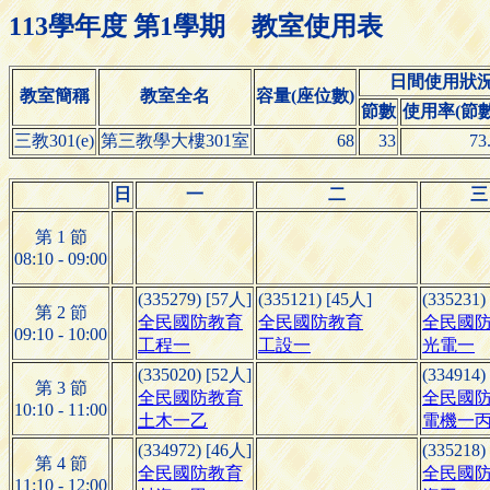
113學年度 第1學期 教室使用表
日間使用狀
教室簡稱
教室全名
容量(座位數)
節數
使用率(節數/
三教301(e)
第三教學大樓301室
68
33
73
日
一
二
三
第 1 節
08:10 - 09:00
(335279) [57人]
(335121) [45人]
(335231)
第 2 節
全民國防教育
全民國防教育
全民國
09:10 - 10:00
工程一
工設一
光電一
(335020) [52人]
(334914)
第 3 節
全民國防教育
全民國
10:10 - 11:00
土木一乙
電機一
(334972) [46人]
(335218)
第 4 節
全民國防教育
全民國
11:10 - 12:00