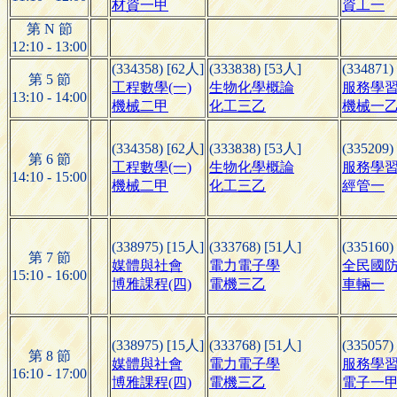
材資一甲
資工一
第 N 節
12:10 - 13:00
(334358) [62人]
(333838) [53人]
(334871)
第 5 節
工程數學(一)
生物化學概論
服務學
13:10 - 14:00
機械二甲
化工三乙
機械一
(334358) [62人]
(333838) [53人]
(335209)
第 6 節
工程數學(一)
生物化學概論
服務學
14:10 - 15:00
機械二甲
化工三乙
經管一
(338975) [15人]
(333768) [51人]
(335160)
第 7 節
媒體與社會
電力電子學
全民國
15:10 - 16:00
博雅課程(四)
電機三乙
車輛一
(338975) [15人]
(333768) [51人]
(335057)
第 8 節
媒體與社會
電力電子學
服務學
16:10 - 17:00
博雅課程(四)
電機三乙
電子一