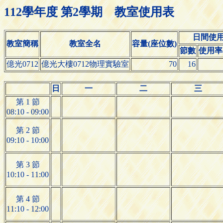
112學年度 第2學期 教室使用表
日間使
教室簡稱
教室全名
容量(座位數)
節數
使用率(
億光0712
億光大樓0712物理實驗室
70
16
日
一
二
三
第 1 節
08:10 - 09:00
第 2 節
09:10 - 10:00
第 3 節
10:10 - 11:00
第 4 節
11:10 - 12:00