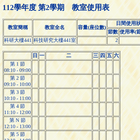
112學年度 第2學期 教室使用表
日間使用
教室簡稱
教室全名
容量(座位數)
節數
使用率(節
科研大樓441
科技研究大樓441室
2
日
一
二
三
四
五
六
第 1 節
08:10 - 09:00
第 2 節
09:10 - 10:00
第 3 節
10:10 - 11:00
第 4 節
11:10 - 12:00
第 N 節
12:10 - 13:00
第 5 節