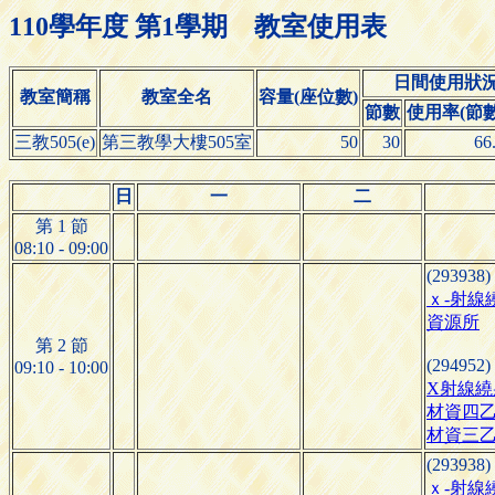
110學年度 第1學期 教室使用表
日間使用狀
教室簡稱
教室全名
容量(座位數)
節數
使用率(節數/
三教505(e)
第三教學大樓505室
50
30
66
日
一
二
第 1 節
08:10 - 09:00
(293938)
ｘ-射線
資源所
第 2 節
(294952)
09:10 - 10:00
X射線繞
材資四
材資三
(293938)
ｘ-射線