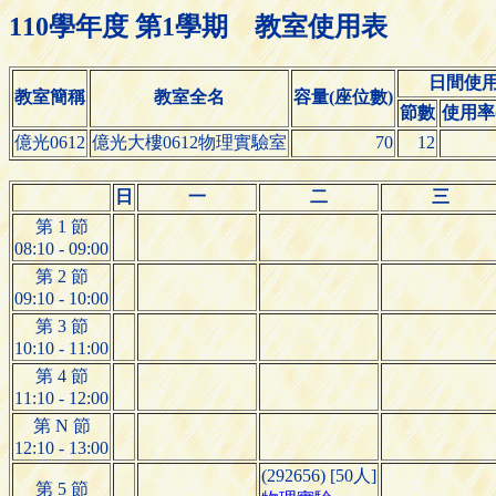
110學年度 第1學期 教室使用表
日間使
教室簡稱
教室全名
容量(座位數)
節數
使用率(
億光0612
億光大樓0612物理實驗室
70
12
日
一
二
三
第 1 節
08:10 - 09:00
第 2 節
09:10 - 10:00
第 3 節
10:10 - 11:00
第 4 節
11:10 - 12:00
第 N 節
12:10 - 13:00
(292656) [50人]
第 5 節