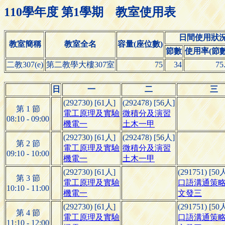
110學年度 第1學期 教室使用表
日間使用狀
教室簡稱
教室全名
容量(座位數)
節數
使用率(節數/
二教307(e)
第二教學大樓307室
75
34
75
日
一
二
三
(292730) [61人]
(292478) [56人]
第 1 節
電工原理及實驗
微積分及演習
08:10 - 09:00
機電一
土木一甲
(292730) [61人]
(292478) [56人]
第 2 節
電工原理及實驗
微積分及演習
09:10 - 10:00
機電一
土木一甲
(292730) [61人]
(291751) [50
第 3 節
電工原理及實驗
口語溝通策
10:10 - 11:00
機電一
文發三
(292730) [61人]
(291751) [50
第 4 節
電工原理及實驗
口語溝通策
11:10 - 12:00