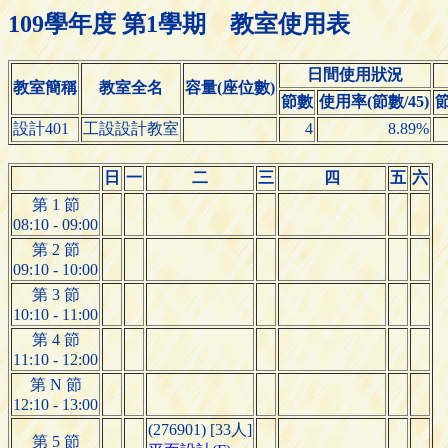
109學年度 第1學期 教室使用表
日間使用狀況
教室簡稱
教室全名
容量(座位數)
節數
使用率(節數/45)
設計401
工設設計教室
4
8.89%
日
一
二
三
四
五
六
第 1 節
08:10 - 09:00
第 2 節
09:10 - 10:00
第 3 節
10:10 - 11:00
第 4 節
11:10 - 12:00
第 N 節
12:10 - 13:00
(276901) [33人]
第 5 節