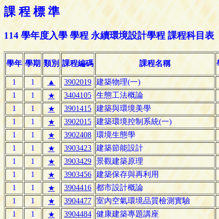
課 程 標 準
114 學年度入學 學程 永續環境設計學程 課程科目表
學年
學期
類別
課程編碼
課程名稱
1
1
▲
3902019
建築物理(一)
1
1
3404105
生態工法概論
★
1
1
3901415
建築與環境美學
★
1
1
3902015
建築環境控制系統(一)
★
1
1
3902408
環境生態學
★
1
1
3903423
建築節能設計
★
1
1
3903429
景觀建築原理
★
1
1
3903456
建築保存與再利用
★
1
1
3904416
都市設計概論
★
1
1
3904477
室內空氣環境品質檢測實驗
★
1
1
3904484
健康建築專題講座
★