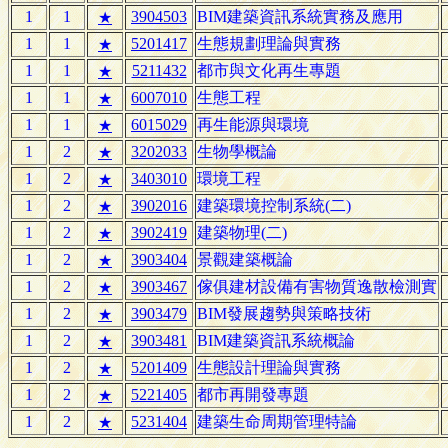
1
1
3904503
BIM建築資訊系統實務及應用
★
1
1
5201417
生態規劃理論與實務
★
1
1
5211432
都市與文化再生專題
★
1
1
6007010
生態工程
★
1
1
6015029
再生能源與環境
★
1
2
3202033
生物學概論
★
1
2
3403010
環境工程
★
1
2
3902016
建築環境控制系統(二)
★
1
2
3902419
建築物理(二)
★
1
2
3903404
景觀建築概論
★
1
2
3903467
傢俱建材設備有害物質逸散檢測實
★
1
2
3903479
BIM發展趨勢與策略技術
★
1
2
3903481
BIM建築資訊系統概論
★
1
2
5201409
生態設計理論與實務
★
1
2
5221405
都市再開發專題
★
1
2
5231404
建築生命周期管理特論
★