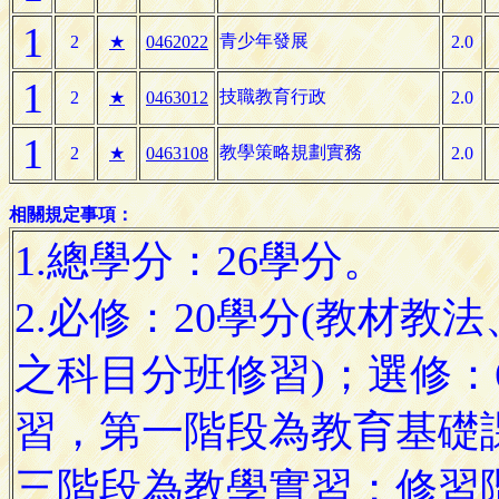
1
青少年發展
2
★
0462022
2.0
1
技職教育行政
2
★
0463012
2.0
1
教學策略規劃實務
2
★
0463108
2.0
相關規定事項：
1.總學分：26學分。
2.必修：20學分(教材
之科目分班修習)；選修：
習，第一階段為教育基礎
三階段為教學實習；修習