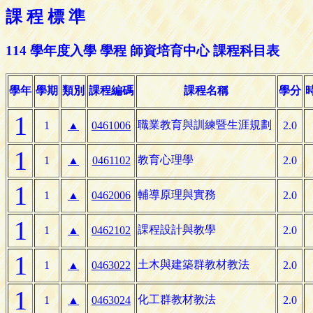
課 程 標 準
114 學年度入學 學程 師資培育中心 課程科目表
學年
學期
類別
課程編碼
課程名稱
學分
1
職業教育與訓練暨生涯規劃
1
▲
0461006
2.0
1
教育心理學
1
▲
0461102
2.0
1
輔導原理與實務
1
▲
0462006
2.0
1
課程設計與教學
1
▲
0462102
2.0
1
土木與建築群教材教法
1
▲
0463022
2.0
1
化工群教材教法
1
▲
0463024
2.0