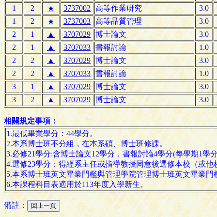
1
2
3737002
高等作業研究
3.0
★
1
2
3737003
高等品質管理
3.0
★
2
1
▲
3707029
博士論文
3.0
2
1
▲
3707033
書報討論
1.0
2
2
▲
3707029
博士論文
3.0
2
2
▲
3707033
書報討論
1.0
3
1
▲
3707029
博士論文
3.0
3
2
▲
3707029
博士論文
3.0
相關規定事項：
1.最低畢業學分：44學分。
2.本系博士班不分組，在本系碩、博士班修課。
3.必修21學分:含博士論文12學分，書報討論4學分(每學期
4.選修23學分：得經系主任或指導教授同意後選修本校（或他
5.本系博士班英文畢業門檻與管理學院管理博士班英文畢業門
6.本課程科目表適用於113年度入學新生。
備註：