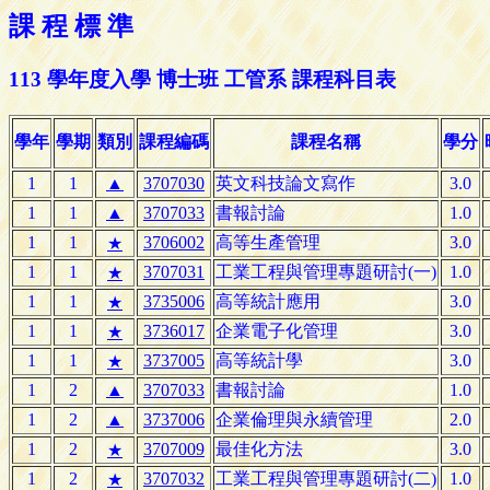
課 程 標 準
113 學年度入學 博士班 工管系 課程科目表
學年
學期
類別
課程編碼
課程名稱
學分
1
1
▲
3707030
英文科技論文寫作
3.0
1
1
▲
3707033
書報討論
1.0
1
1
3706002
高等生產管理
3.0
★
1
1
3707031
工業工程與管理專題研討(一)
1.0
★
1
1
3735006
高等統計應用
3.0
★
1
1
3736017
企業電子化管理
3.0
★
1
1
3737005
高等統計學
3.0
★
1
2
▲
3707033
書報討論
1.0
1
2
▲
3737006
企業倫理與永續管理
2.0
1
2
3707009
最佳化方法
3.0
★
1
2
3707032
工業工程與管理專題研討(二)
1.0
★