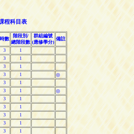
 課程科目表
階段別/
群組編號
時數
備註
總階段數
(應修學分)
3
1
3
1
3
1
3
1
◎
3
1
3
1
◎
3
1
3
1
3
1
3
1
3
1