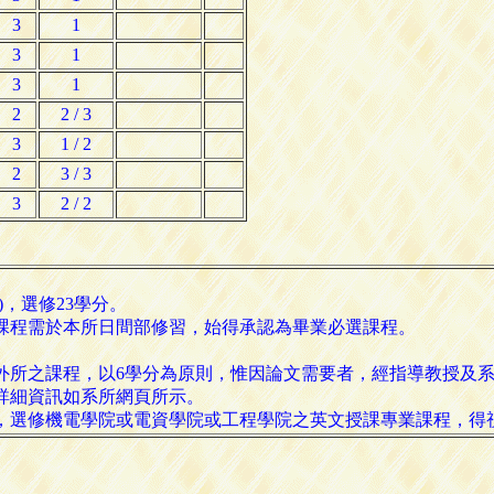
3
1
3
1
3
1
2
2 / 3
3
1 / 2
2
3 / 3
3
2 / 2
)，選修23學分。
2門課程需於本所日間部修習，始得承認為畢業必選課程。
習外所之課程，以6學分為原則，惟因論文需要者，經指導教授及
，詳細資訊如系所網頁所示。
意，選修機電學院或電資學院或工程學院之英文授課專業課程，得