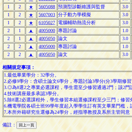
1
2
5605088
預測型診斷維護與監督
3.0
★
1
2
5607003
分子動力學模擬
3.0
★
1
2
6105027
電腦輔助熱流分析
3.0
★
2
1
▲
4005000
專題討論
1.0
2
1
▲
4005050
論文
3.0
2
2
▲
4005000
專題討論
1.0
2
2
▲
4005050
論文
3.0
相關規定事項：
1.最低畢業學分：32學分。
2.必修9學分：含碩士論文6學分，專題討論3學分(分3學期修習
3.◎為8選2之專業必選課程，學生需至少修習通過2門；該
4.技術講座最多承認3學分。
5.除8選2必選課程外，學生修習本組選修課程至少三門；修
6.機電學院各碩士班99學年度起入學學生訂有英文畢業門檻
7.本所外籍研究生選修為24學分，經指導教授及系所主管同
備註：