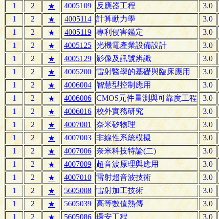
1
2
4005109
反應器工程
3.0
★
1
2
4005114
計算動力學
3.0
★
1
2
4005119
專利侵害鑑定
3.0
★
1
2
4005125
光機電產業設備設計
3.0
★
1
2
4005129
影像及訊號辨識
3.0
★
1
2
4005200
雷射醫學的基礎與臨床應用
3.0
★
1
2
4006004
智慧型控制應用
3.0
★
1
2
4006006
CMOS元件量測與可靠度工程
3.0
★
1
2
4006016
校外實務研究
3.0
★
1
2
4007001
奈米矽物理
3.0
★
1
2
4007003
非線性系統模擬
3.0
★
1
2
4007006
奈米科技特論(二)
3.0
★
1
2
4007009
超音波原理與應用
3.0
★
1
2
4007010
雷射超音波技術
3.0
★
1
2
5605008
雷射加工技術
3.0
★
1
2
5605039
高等數值熱傳
3.0
★
1
2
5605086
環安工程
3.0
★