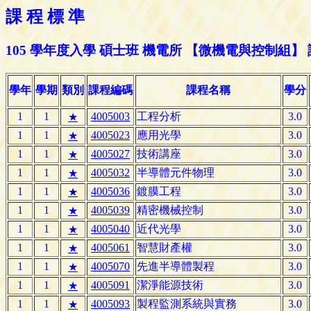
課 程 標 準
105 學年度入學 碩士班 機電所 【微機電與控制組】
學年
學期
類別
課程編碼
課程名稱
學分
1
1
4005003
工程分析
3.0
★
1
1
4005023
應用光學
3.0
★
1
1
4005027
技術講座
3.0
★
1
1
4005032
半導體元件物理
3.0
★
1
1
4005036
鍍膜工程
3.0
★
1
1
4005039
精密機械控制
3.0
★
1
1
4005040
近代光學
3.0
★
1
1
4005061
智慧財產權
3.0
★
1
1
4005070
先進半導體製程
3.0
★
1
1
4005091
潔淨能源技術
3.0
★
1
1
4005093
製程監測系統與實務
3.0
★