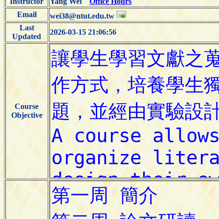
Instructor
Yang Wei
Office Hours
Email
wei38@ntut.edu.tw
Last
2026-03-15 21:06:56
Updated
Course
Objective