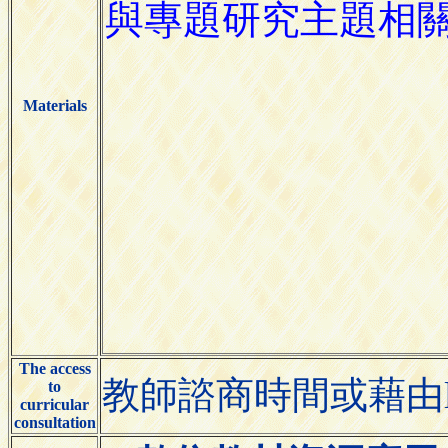
Materials
The access
教師諮商時間或藉由li
to
curricular
consultation