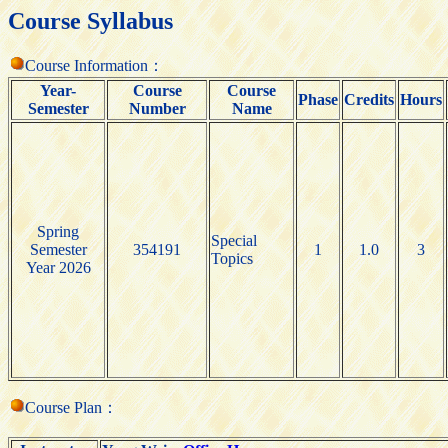
Course Syllabus
Course Information：
Year-
Course
Course
Phase
Credits
Hours
Semester
Number
Name
Spring
Special
Semester
354191
1
1.0
3
Topics
Year 2026
Course Plan：