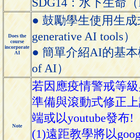
SDG14：水下生命（Lif
● 鼓勵學生使用生成式AI工具
generative AI tools）
Does the
course
incorporate
● 簡單介紹AI的基本概念（Bri
AI
of AI）
若因應疫情警戒等級
準備與滾動式修正上
端或以youtube發布!
Note
(1)遠距教學將以goog