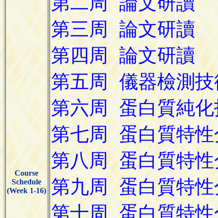
Course
Schedule
(Week 1-16)