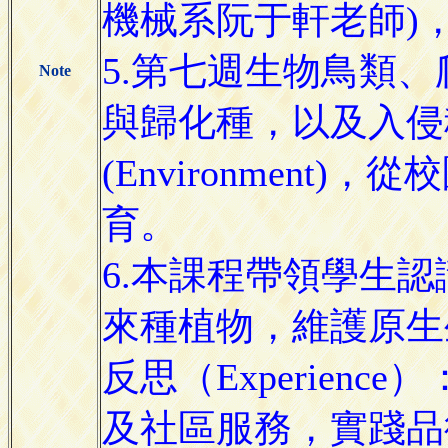
機械系阮于軒老師)
5.第七週生物鳥類
Note
與歸化種，以及入侵
(Environmen
育。
6.本課程帶領學生認
來種植物，維護原生
反思（Experie
及社區服務，實踐品