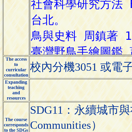
The access
校內分機3051 或電
to
curricular
consultation
Expanding
teaching
and
resources
SDG11：永續城市與社區（S
The course
Communities）
corresponds
to the SDGs