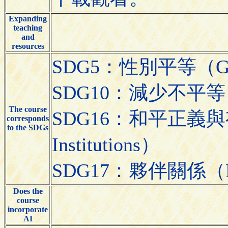
Expanding
teaching
and
resources
SDG5：性別平等（Gend
SDG10：減少不平等（Red
The course
SDG16：和平正義與有力的制
corresponds
to the SDGs
Institutions）
SDG17：夥伴關係（Partn
Does the
course
incorporate
AI