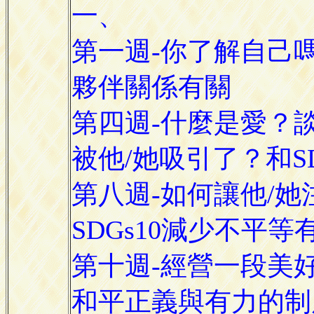
一、
第一週-你了解自己嗎
夥伴關係有關
第四週-什麼是愛？
被他/她吸引了？和S
第八週-如何讓他/
SDGs10減少不平等
第十週-經營一段美好的
和平正義與有力的制