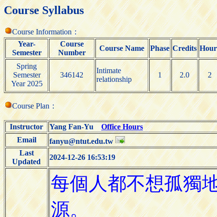
Course Syllabus
Course Information：
Year-
Course
Course Name
Phase
Credits
Hour
Semester
Number
Spring
Intimate
Semester
346142
1
2.0
2
relationship
Year 2025
Course Plan：
Instructor
Yang Fan-Yu
Office Hours
Email
fanyu@ntut.edu.tw
Last
2024-12-26 16:53:19
Updated