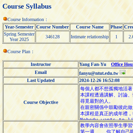
Course Syllabus
Course Information：
Year-Semester
Course Number
Course Name
Phase
Cred
Spring Semester
346128
Intimate relationship
1
2.
Year 2025
Course Plan：
Instructor
Yang Fan-Yu
Office Hou
Email
fanyu@ntut.edu.tw
Last Updated
2024-12-26 16:52:08
Course Objective