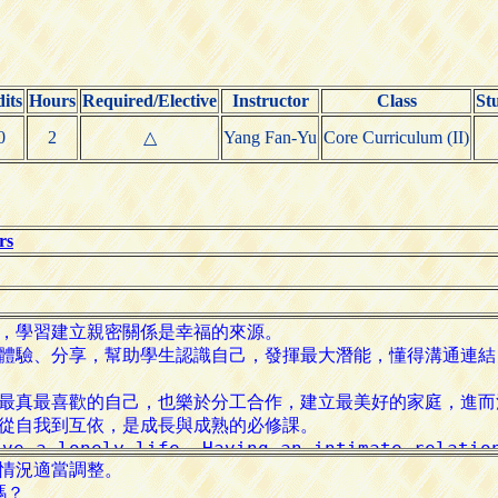
its
Hours
Required/Elective
Instructor
Class
St
0
2
△
Yang Fan-Yu
Core Curriculum (II)
rs