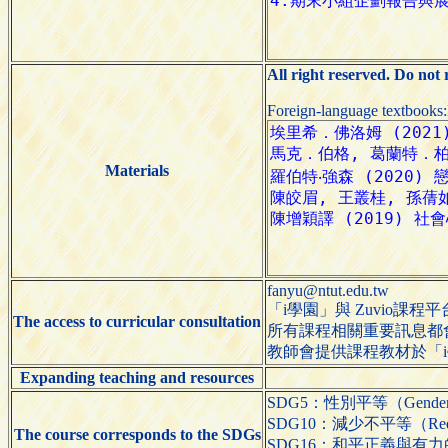
All right reserved. Do not
Foreign-language textbooks
Materials
fanyu@ntut.edu.tw
「i學園」與 Zuvio課程
The access to curricular consultation
所有課程相關重要訊息都
教師會提供課程教材於「i
Expanding teaching and resources
SDG5：性別平等（Gender E
SDG10：減少不平等（Reduced
The course corresponds to the SDGs
SDG16：和平正義與有力的制度（Pea