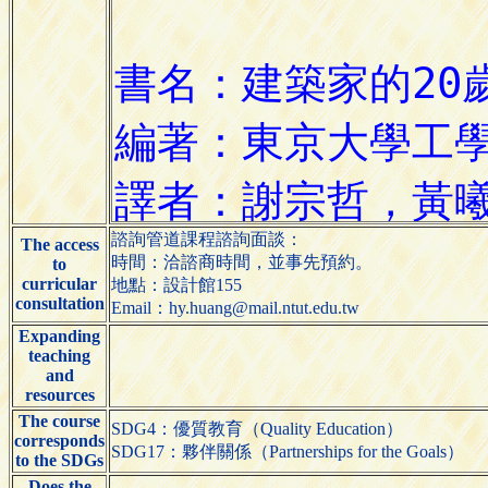
諮詢管道課程諮詢面談：
The access
時間：洽諮商時間，並事先預約。
to
curricular
地點：設計館155
consultation
Email：hy.huang@mail.ntut.edu.tw
Expanding
teaching
and
resources
The course
SDG4：優質教育（Quality Education）
corresponds
SDG17：夥伴關係（Partnerships for the Goals）
to the SDGs
Does the