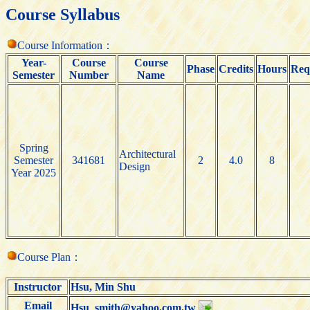
Course Syllabus
Course Information：
Year-
Course
Course
Phase
Credits
Hours
Req
Semester
Number
Name
Spring
Architectural
Semester
341681
2
4.0
8
Design
Year 2025
Course Plan：
Instructor
Hsu, Min Shu
Email
Hsu_smith@yahoo.com.tw