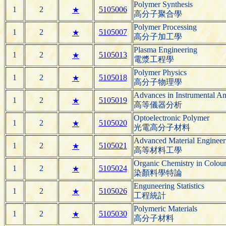
Polymer Synthesis
1
2
5105006
★
高分子聚合學
Polymer Processing
1
2
5105007
★
高分子加工學
Plasma Engineering
1
2
5105013
★
電漿工程學
Polymer Physics
1
2
5105018
★
高分子物理學
Advances in Instrumental An
1
2
5105019
★
高等儀器分析
Optoelectronic Polymer
1
2
5105020
★
光電高分子材料
Advanced Material Engineer
1
2
5105021
★
高等材料工學
Organic Chemistry in Colou
1
2
5105024
★
染顏料學特論
Enguneering Statistics
1
2
5105026
★
工程統計
Polymeric Materials
1
2
5105030
★
高分子材料