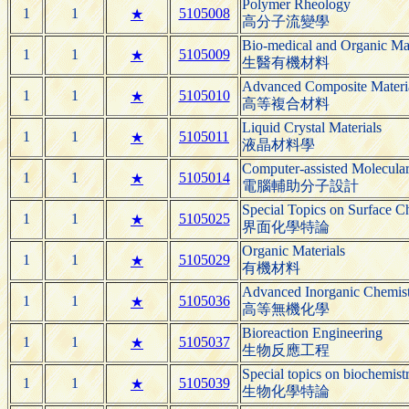
Polymer Rheology
1
1
5105008
★
高分子流變學
Bio-medical and Organic Mat
1
1
5105009
★
生醫有機材料
Advanced Composite Materi
1
1
5105010
★
高等複合材料
Liquid Crystal Materials
1
1
5105011
★
液晶材料學
Computer-assisted Molecula
1
1
5105014
★
電腦輔助分子設計
Special Topics on Surface C
1
1
5105025
★
界面化學特論
Organic Materials
1
1
5105029
★
有機材料
Advanced Inorganic Chemis
1
1
5105036
★
高等無機化學
Bioreaction Engineering
1
1
5105037
★
生物反應工程
Special topics on biochemist
1
1
5105039
★
生物化學特論