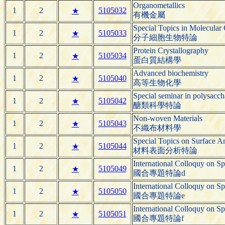
Organometallics
1
2
5105032
★
有機金屬
Special Topics in Molecular 
1
2
5105033
★
分子細胞生物特論
Protein Crystallography
1
2
5105034
★
蛋白質結構學
Advanced biochemistry
1
2
5105040
★
高等生物化學
Special seminar in polysacch
1
2
5105042
★
醣類科學特論
Non-woven Materials
1
2
5105043
★
不織布材料學
Special Topics on Surface An
1
2
5105044
★
材料表面分析特論
International Colloquy on Sp
1
2
5105049
★
國合專題特論d
International Colloquy on Sp
1
2
5105050
★
國合專題特論e
International Colloquy on Sp
1
2
5105051
★
國合專題特論f