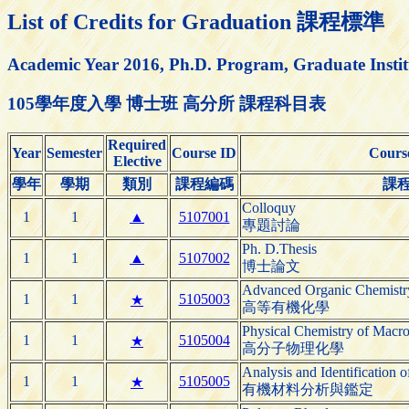
List of Credits for Graduation 課程標準
Academic Year 2016, Ph.D. Program, Graduate Instit
105學年度入學 博士班 高分所 課程科目表
Required
Year
Semester
Course ID
Cours
Elective
學年
學期
類別
課程編碼
課
Colloquy
1
1
▲
5107001
專題討論
Ph. D.Thesis
1
1
▲
5107002
博士論文
Advanced Organic Chemistr
1
1
5105003
★
高等有機化學
Physical Chemistry of Macr
1
1
5105004
★
高分子物理化學
Analysis and Identification 
1
1
5105005
★
有機材料分析與鑑定