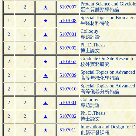
Protein Science and Glyciol
1
2
5107007
★
蛋白質醣類學特論
Special Topics on Biomateria
1
2
5107008
★
生醫材料特論
Colloquy
2
1
▲
5107001
專題討論
Ph. D.Thesis
2
1
▲
5107002
博士論文
Graduate On-Site Research
2
1
5105052
★
校外實務研究
Special Topics on Advanced
2
1
5107009
★
高等無機化學特論
Special Topics on Advanced 
2
1
5107010
★
高等儀器分析特論
Colloquy
2
2
▲
5107001
專題討論
Ph. D.Thesis
2
2
▲
5107002
博士論文
Innovation and Design for 
2
2
5107011
★
創新研發課程