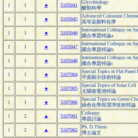
Glycobiology
1
1
5105041
★
醣類科學
Advanced Colourant Chemst
1
1
5105045
★
高等染顏料化學
International Colloquy on Sp
1
1
5105046
★
國合專題特論a
International Colloquy on Sp
1
1
5105047
★
國合專題特論b
International Colloquy on Sp
1
1
5105048
★
國合專題特論c
Special Topics in Flat Panel
1
1
5107004
★
平面顯示技術特論
Special Topics of Solar Cell
1
1
5107005
★
太陽能電池特論
Special Topics on Green Ch
1
1
5107006
★
綠色化學與潔淨技術特論
Colloquy
1
2
▲
5107001
專題討論
Ph. D.Thesis
1
2
▲
5107002
博士論文